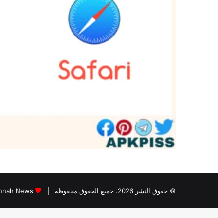
© حقوق النشر 2026، جميع الحقوق محفوظة |
Jannah News الثيم (المظهر) تم تصميمه من قِ