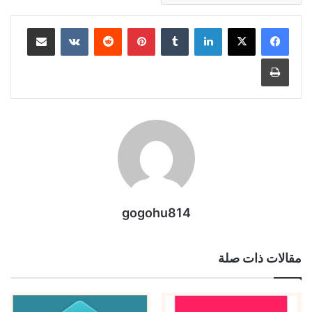
لينكدإن
بينتيريست
مشاركة عبر البريد
طباعة
gogohu814
مقالات ذات صلة