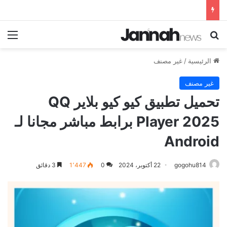
بحث عن
الق
الرئيسية
/
غير مصنف
غير مصنف
تحميل تطبيق كيو كيو بلاير QQ
Player 2025 برابط مباشر مجانا لـ
Android
gogohu814
22 أكتوبر، 2024
0
1٬447
3 دقائق