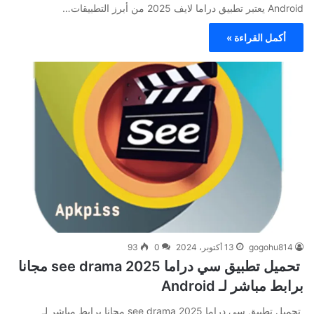
Android يعتبر تطبيق دراما لايف 2025 من أبرز التطبيقات…
أكمل القراءة »
gogohu814
13 أكتوبر، 2024
0
93
تحميل تطبيق سي دراما 2025 see drama مجانا
برابط مباشر لـ Android
تحميل تطبيق سي دراما 2025 see drama مجانا برابط مباشر لـ