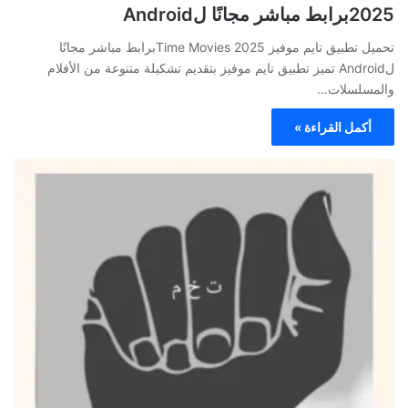
2025برابط مباشر مجانًا لAndroid
تحميل تطبيق تايم موفيز Time Movies 2025برابط مباشر مجانًا
لAndroid تميز تطبيق تايم موفيز بتقديم تشكيلة متنوعة من الأفلام
والمسلسلات…
أكمل القراءة »