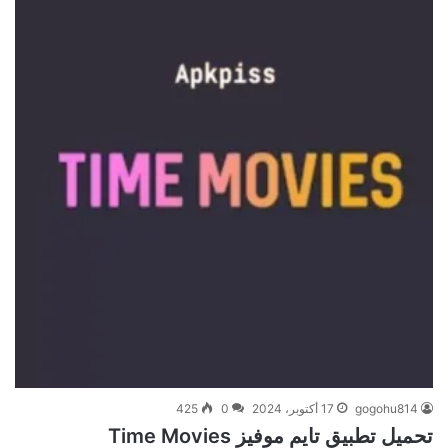
gogohu814
17 أكتوبر، 2024
0
425
تحميل تطبيق تايم موفيز Time Movies