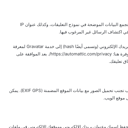
عندما يترك الزائرون تعليقاتهم على الموقع، نجمع البيانات الموضحة في نموذج التعليقات، وكذلك عنوان IP
ي اكتشاف الرسائل غير المرغوب فيها.
قد يتم توفير سلسلة مجهولة المصدر تم إنشاؤها من عنوان بريدك الإلكتروني (وتسمى أيضًا hash) إلى خدمة Gravatar لمعرفة
ما إذا كنت تستخدمها. سياسة خصوصية خدمة Gravatar متوفرة هنا: https://automattic.com/privacy/. بعد الموافقة على
ق تعليقك.
إذا قمت بتحميل الصور إلى موقع الويب، يجب تجنب تحميل الصور مع بيانات الموقع المضمنة (EXIF GPS). يمكن
ى موقع الويب.
ن حفظ اسمك وعنوان بريدك الإلكتروني وموقعك الإلكتروني في ملفات