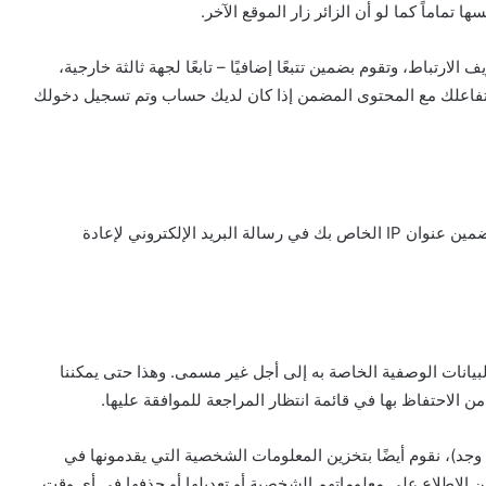
تماماً كما لو أن الزائر زار الموقع الآخر.
ارتباط، وتقوم بضمين تتبعًا إضافيًا – تابعًا لجهة ثالثة خارجية،
ع تفاعلك مع المحتوى المضمن إذا كان لديك حساب وتم تسجيل دخولك
إذا طلبت إعادة تعيين كلمة المرور، فسيتم تضمين عنوان IP الخاص بك في رسالة البريد الإلكتروني لإعادة
والبيانات الوصفية الخاصة به إلى أجل غير مسمى. وهذا حتى يمكننا
ً من الاحتفاظ بها في قائمة انتظار المراجعة للموافقة عليها.
وجد)، نقوم أيضًا بتخزين المعلومات الشخصية التي يقدمونها في
لاطلاع على معلوماتهم الشخصية أو تعديلها أو حذفها في أي وقت