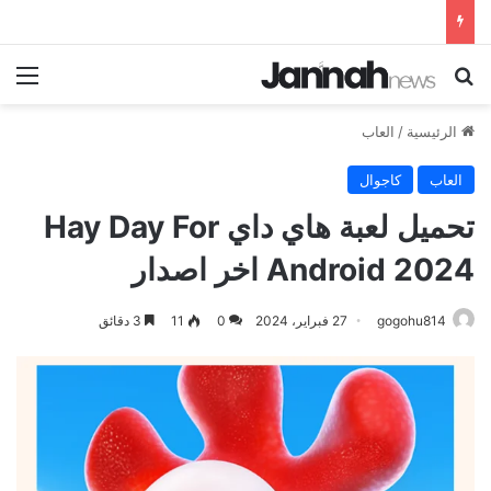
بحث عن
الق
الرئيسية
/
العاب
العاب
كاجوال
تحميل لعبة هاي داي Hay Day For
Android 2024 اخر اصدار
gogohu814
27 فبراير، 2024
0
11
3 دقائق