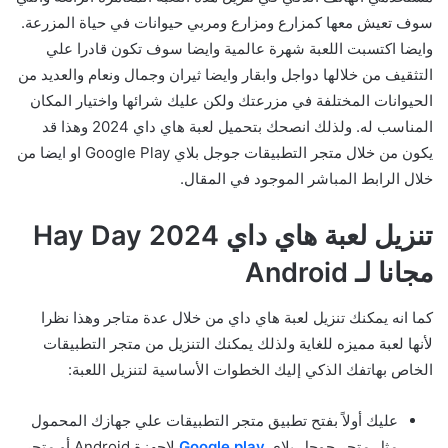
سوف تعيش معها كمزارع ومزارع ومربي حيوانات في حياة المزرعة.
وايضا اكتسبت اللعبة شهرة عالمية وايضا سوف تكون قادرا علي
التثقيف من خلالها دواجل وابقار وايضا ثيران وجمال ونعام والعديد من
الحيوانات المختلفة في مزرعتك ولكن عليك شرائها واختيار المكان
المناسب له. ولذلك انصحك بتحميل لعبة هاي داي 2024 وهذا قد
يكون من خلال متجر التطبيقات جوجل بلاي Google Play او ايضا من
خلال الرابط المباشر الموجود في المقال.
تنزيل لعبة هاي داي Hay Day 2024
مجانا لـ Android
كما انه يمكنك تنزيل لعبة هاي داي من خلال عدة متاجر وهذا نظرا
لأنها لعبة مميزه للغاية ولذلك يمكنك التنزيل من متجر التطبيقات
الخاص بهاتفك الذكي إليك الخطوات الأساسية لتنزيل اللعبة:
عليك أولاً بفتح تطبيق متجر التطبيقات علي جهازك المحمول
مثل متجر جوجل بلاي
Google play
لاجهزة Android أو متجر