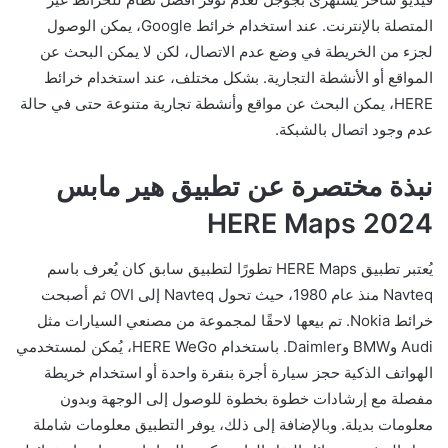
المتصلة بالإنترنت. عند استخدام خرائط Google، يمكن الوصول
لجزء من الخريطة في وضع عدم الاتصال، لكن لا يمكن البحث عن
المواقع أو الأنشطة التجارية. بشكل مختلف، عند استخدام خرائط
HERE، يمكن البحث عن مواقع وأنشطة تجارية متنوعة حتى في حالة
عدم وجود اتصال بالشبكة.
نبذة مختصرة عن تطبيق هير مابس
2024 HERE Maps
يُعتبر تطبيق HERE Maps تطورًا لتطبيق سابق كان يُعرف باسم
Navteq منذ عام 1980، حيث تحول Navteq إلى OVI ثم أصبحت
خرائط Nokia. تم بيعها لاحقًا لمجموعة من مصنعي السيارات مثل
Audi وBMW وDaimler. باستخدام HERE WeGo، يُمكن لمستخدمي
الهواتف الذكية حجز سيارة أجرة بنقرة واحدة أو استخدام خريطة
مفصلة مع إرشادات خطوة بخطوة للوصول إلى الوجهة وبدون
معلومات بديلة. وبالإضافة إلى ذلك، يوفر التطبيق معلومات شاملة