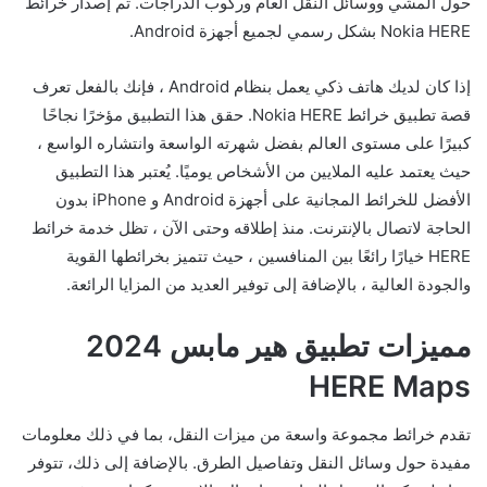
حول المشي ووسائل النقل العام وركوب الدراجات. تم إصدار خرائط
Nokia HERE بشكل رسمي لجميع أجهزة Android.
إذا كان لديك هاتف ذكي يعمل بنظام Android ، فإنك بالفعل تعرف
قصة تطبيق خرائط Nokia HERE. حقق هذا التطبيق مؤخرًا نجاحًا
كبيرًا على مستوى العالم بفضل شهرته الواسعة وانتشاره الواسع ،
حيث يعتمد عليه الملايين من الأشخاص يوميًا. يُعتبر هذا التطبيق
الأفضل للخرائط المجانية على أجهزة Android و iPhone بدون
الحاجة لاتصال بالإنترنت. منذ إطلاقه وحتى الآن ، تظل خدمة خرائط
HERE خيارًا رائعًا بين المنافسين ، حيث تتميز بخرائطها القوية
والجودة العالية ، بالإضافة إلى توفير العديد من المزايا الرائعة.
مميزات تطبيق هير مابس 2024
HERE Maps
تقدم خرائط مجموعة واسعة من ميزات النقل، بما في ذلك معلومات
مفيدة حول وسائل النقل وتفاصيل الطرق. بالإضافة إلى ذلك، تتوفر