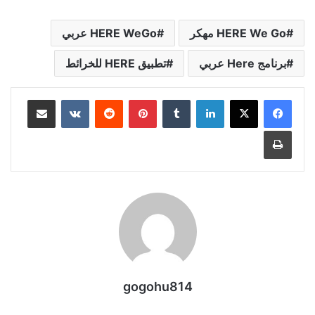
HERE We Go مهكر
HERE WeGo عربي
برنامج Here عربي
تطبيق HERE للخرائط
لينكدإن
بينتيريست
مشاركة عبر البريد
طباعة
gogohu814