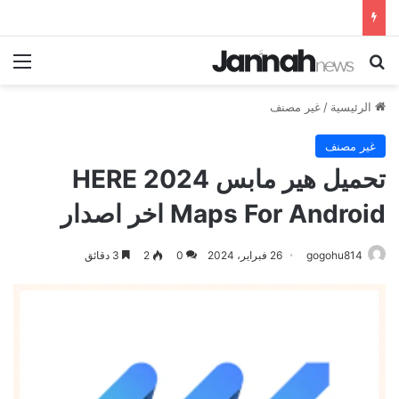
بحث عن
الق
الرئيسية
/
غير مصنف
غير مصنف
تحميل هير مابس 2024 HERE
Maps For Android اخر اصدار
gogohu814
26 فبراير، 2024
0
2
3 دقائق