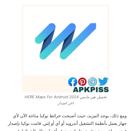
تحميل هير مابس 2024 HERE Maps For Android
اخر اصدار
ومع ذلك، يوجد المزيد، حيث أصبحت خرائط نوكيا متاحة الآن لأي
جهاز يعمل بأنظمة التشغيل أندرويد أو آي أو إس. قامت نوكيا بإصدار
فيديو ساخر يستهزئ بجوجل لعدم توفر أفضل نظام للخرائط غير