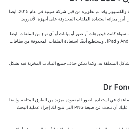
تطبيق “دكتور فون” هو تطبيق يعمل على الهواتف المحمولة والكمبيوتر وقد تم تطويره من قبل شركة صينية في عام 2015. ايضا
أبرز ميزاته استعادة الملفات المحذوفة على أجهزة الأندرويد.
، سواء كانت فيديوهات أو صور أو بيانات أو أي نوع من الملفات. ايضا
يمكنه استعادة الملفات المحذوفة من أجهزة iPhone و Android و iPad . ويستطيع أيضًا استعادة الملفات المحذوفة من بطاقات
اكل المتعلقة به، وكما يمكن حذف جميع البيانات المخزنة فيه بشكل
ساعدك في استعادة الصور المفقودة بمزيد من الطرق المتاحة. وايضا
بالاضافة الى ذلك، في حالة البحث عن صورة مفقودة. يجب عليك أن تبحث عن صيغة PNG التي تتيح لك إجراء عملية البحث