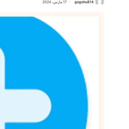
gogohu814
17 مارس، 2024