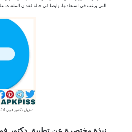
التي يرغب في استعادتها. وايضا في حالة فقدان الملفات عل
نبذة مختصرة عن تطبيق دكتور فون 2024 Fone