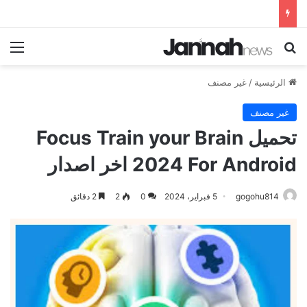
بحث عن
الق
الرئيسية
/
غير مصنف
غير مصنف
تحميل Focus Train your Brain
2024 For Android اخر اصدار
gogohu814
5 فبراير، 2024
0
2
2 دقائق