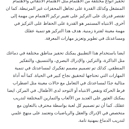
تحفيز أنواع مختلفة من الاهتمام.مثل الاهتمام الانتقائي والاهتمام
المنشغل وكذلك القدرة على تجاهل المحفزات غير المرتبطة. كما ان
تقتصر قدرتك على التركيز على تغيير تركيز الاهتمام من مهمة إلى
أخرى. الانتباه المستمر هو القدرة على الحفاظ على التركيز في
مهمة معينة لفترة زمنية. هدف هذا التركيز هو تنمية عقلك
ومساعدتك في تطوير وتعزيز مهارات المعرفة.
ايضا باستخدام هذا التطبيق يمكنك تحفيز مناطق مختلفة في دماغك
مثل الذاكرة، والتركيز، والإدراك البصري، والتنسيق، والتفكير
المنطقي. كذلك تم تصميم مصمم تفكيرك لمساعدتك في تنمية
المهارات التي تحتاجها لتحقيق نجاح كبير في الحياة. كما أنه أداة
مثالية جدًا لمساعدتك في التعامل مع حالات معينة مثل اضطراب
فرط الحركة ونقص الانتباه أو التوحد لدى الأطفال. في المركز، ايضا
يمكنك العثور على العديد من الألعاب والتمارين المختلفة لتدريب
عقلك. كما أن تم تصميم كل لعبة بواسطة محترف بالتعاون مع
متخصص في الإدراك والعقل والرياضيات وتعتمد على منهج علمي
لتدريب الدماغ بمهنية تامة.