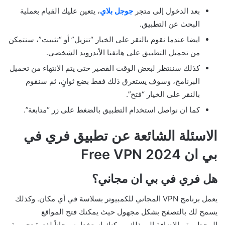
بعد الدخول إلى متجر
جوجل بلاي
، يتعين عليك القيام بعملية
البحث عن التطبيق.
ايضا عندما نقوم بالنقر على الخيار “تنزيل” أو “تثبيت”، سنتمكن
من تحميل التطبيق على هاتفنا الأندرويد الشخصي.
كذلك سننتظر لبعض الوقت القصير حتى يتم الانتهاء من تحميل
البرنامج، وسوف يستغرق ذلك فقط بضع ثوانٍ، ثم سنقوم
بالنقر على الخيار “فتح”.
كما ان نواصل استخدام التطبيق بالضغط على زر “متابعة”.
الاسئلة الشائعة عن تطبيق فري في
بي ان 2024 Free VPN
هل فري في بي ان مجاني؟
يعمل برنامج VPN المجاني للكمبيوتر بسلاسة في أي مكان. وكذلك
يسمح لك بالتصفح بشكل مجهول حيث يمكنك فتح المواقع
المحظورة. بالإضافة إلى ذلك، يمكنك استخدامه مجاناً لفترة تجريبية.