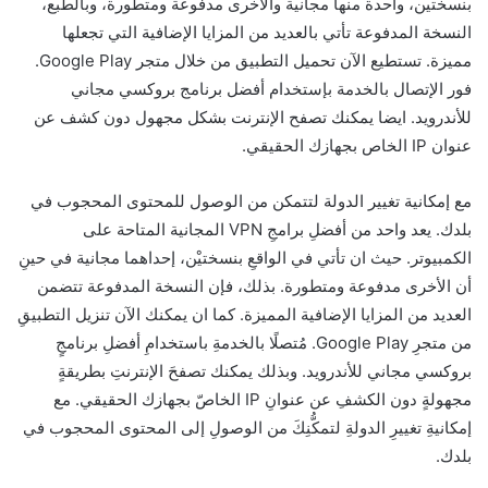
بنسختين، واحدة منها مجانية والأخرى مدفوعة ومتطورة، وبالطبع،
النسخة المدفوعة تأتي بالعديد من المزايا الإضافية التي تجعلها
مميزة. تستطيع الآن تحميل التطبيق من خلال متجر Google Play.
فور الإتصال بالخدمة بإستخدام أفضل برنامج بروكسي مجاني
للأندرويد. ايضا يمكنك تصفح الإنترنت بشكل مجهول دون كشف عن
عنوان IP الخاص بجهازك الحقيقي.
مع إمكانية تغيير الدولة لتتمكن من الوصول للمحتوى المحجوب في
بلدك. يعد واحد من أفضلِ برامجِ VPN المجانية المتاحة على
الكمبيوتر. حيث ان تأتي في الواقعِ بنسختيْن، إحداهما مجانية في حينِ
أن الأخرى مدفوعة ومتطورة. بذلك، فإن النسخة المدفوعة تتضمن
العديد من المزايا الإضافية المميزة. كما ان يمكنك الآن تنزيل التطبيقِ
من متجرِ Google Play. مُتصلًا بالخدمةِ باستخدامِ أفضلِ برنامجٍ
بروكسي مجاني للأندرويد. وبذلك يمكنك تصفحَ الإنترنتِ بطريقةٍ
مجهولةٍ دون الكشفِ عن عنوانِ IP الخاصّ بجهازك الحقيقي. مع
إمكانيةِ تغييرِ الدولةِ لتمكُّنِكَ من الوصولِ إلى المحتوى المحجوب في
بلدك.