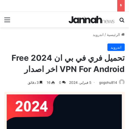
بحث عن
الق
الرئيسية
/
اندرويد
اندرويد
تحميل فري في بي ان 2024 Free
VPN For Android اخر اصدار
gogohu814
5 فبراير، 2024
0
16
3 دقائق