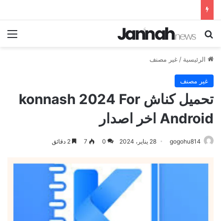
بحث عن
الق
الرئيسية
/
غير مصنف
غير مصنف
تحميل كناش konnash 2024 For
Android اخر اصدار
gogohu814
28 يناير، 2024
0
7
2 دقائق