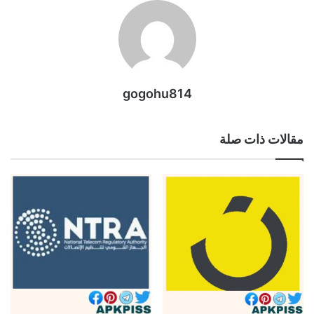
gogohu814
مقالات ذات صلة