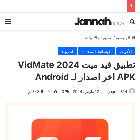
بحث عن
الق
الرئيسية
/
اندرويد
/
الأدوات
الأدوات
الوسائط المتعددة
اندرويد
تطبيق فيد ميت 2024 VidMate
APK اخر اصدار لـ Android
gogohu814
12 مارس، 2024
0
72
3 دقائق