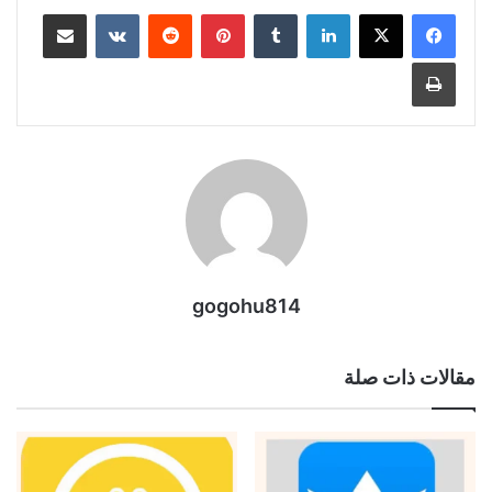
لينكدإن
بينتيريست
مشاركة عبر البريد
طباعة
gogohu814
مقالات ذات صلة