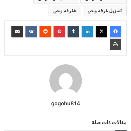
تنزيل غرقة ونص
غرفة ونص
لينكدإن
بينتيريست
مشاركة عبر البريد
طباعة
gogohu814
مقالات ذات صلة