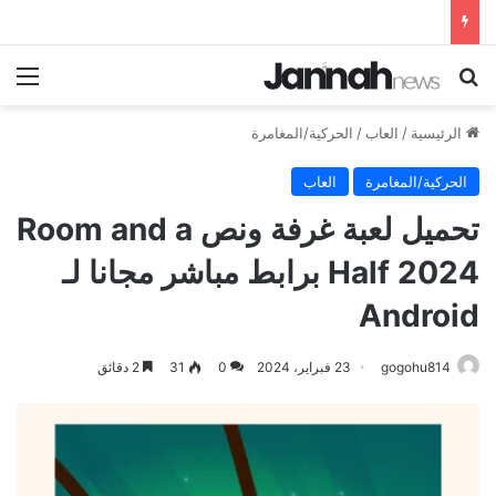
بحث عن
الق
الرئيسية
/
العاب
/
الحركية/المغامرة
الحركية/المغامرة
العاب
تحميل لعبة غرفة ونص Room and a
Half 2024 برابط مباشر مجانا لـ
Android
gogohu814
23 فبراير، 2024
0
31
2 دقائق