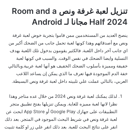
تنزيل لعبة غرفة ونص Room and a
Half 2024 مجانا لـ Android
ينصح العديد من المستخدمين ممن قاموا بتجربة خوض لعبة غرفة
ونص مع أصدقائهم وهذا كونها لعبة تحمل جانب من الضحك أكبر من
اي جانب آخر داخل اللعبة. فالكثير يقومون بدخول تلك اللعبة بهدف
التسلية وايضا الضحك في نفس الوقت. والسبب في كونها لعبة
خفيفة ومميزة بأسلوب الضحك الخفيف هو أنها لعبة عربية.وبالتالي
خفة الدم الموجودة فيها تعرف ما الذي يمكن إن يساعد اللاعب
العربي، بالتالي عملت علي تلبيته داخل لعبة غرفة ونص البسيطة.
لذلك يمكنك لعبة غرفة ونص 2024 من خلال عده متاجر وهذا
نظرا لانها لعبة مميزه للغاية. ويمكن تنزيلها بفتح تطبيق متجر
التطبيقات على جهازك Google Play أو App Store ابحث عن
لعبة غرفة ونص في شريط البحث الموجود في المتجر. بعد ذلك
انقر على نتائج البحث للعبة. بعد ذلك انقر علي زر او كلمة تثبيت