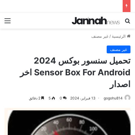
بحث عن
الق
الرئيسية
/
غير مصنف
غير مصنف
تحميل سنسور بوكس 2024
Sensor Box For Android اخر
اصدار
gogohu814
13 فبراير، 2024
0
5
2 دقائق