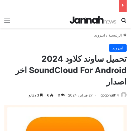
بحث عن
الق
الرئيسية
/
اندرويد
اندرويد
تحميل ساوند كلاود 2024
SoundCloud For Android اخر
اصدار
gogohu814
27 فبراير، 2024
0
6
3 دقائق