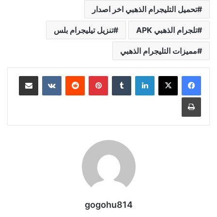
تحميل التليجرام الذهبي اخر اصدار
تلجرام الذهبي APK
تنزيل تيليجرام بلس
مميزات التليجرام الذهبي
لينكدإن
بينتيريست
مشاركة عبر البريد
طباعة
gogohu814