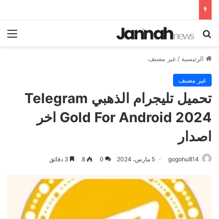
بحث عن
الق
الرئيسية
/
غير مصنف
غير مصنف
تحميل تليجرام الذهبي Telegram
Gold For Android 2024 اخر
اصدار
gogohu814
5 مارس، 2024
0
8
3 دقائق