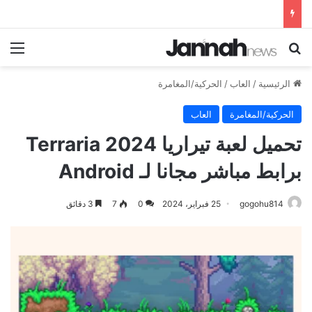
بحث عن
الق
الرئيسية
/
العاب
/
الحركية/المغامرة
الحركية/المغامرة
العاب
تحميل لعبة تيراريا Terraria 2024
برابط مباشر مجانا لـ Android
gogohu814
25 فبراير، 2024
0
7
3 دقائق