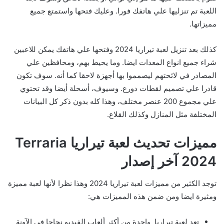
اللعبة تم تنزليها علي هاتفك فورا. وعليك فتحها واستمتع جميع
مميزاتها.
كذلك بعد تنزيل لعبة تيراريا 2024 وفتحها علي هاتفك يمكن للاعبين
شراء جميع انواع المعدات ايضا. وما يحيط بهم، ومحافظين علي
المصادر في لائحتهم ليصمموا بها أجهزة لاحقا كما أنه. سوف تكون
قادرا علي تصميم لقطات دورع. وسيوف، أسحلة أيضا وقد تحتوي
علي مجموع 200 عنصر مختلف، وهذا كله بدون ذكر كل البيانات
المختلفة مثل المنازل وكذلك القلاع.
مميزات تحديث لعبة تيراريا Terraria
2024 آخر إصدار
توجد الكثير من مميزات لعبة تيراريا 2024 وهذا نظرا لأنها لعبة مميزة
ومثيرة ايضا ومن ضمن هذه المميزات هي:
تعد لعبة تيراريا واحدة من أكثر ألعاب الفيديو نجاحا في الآونة