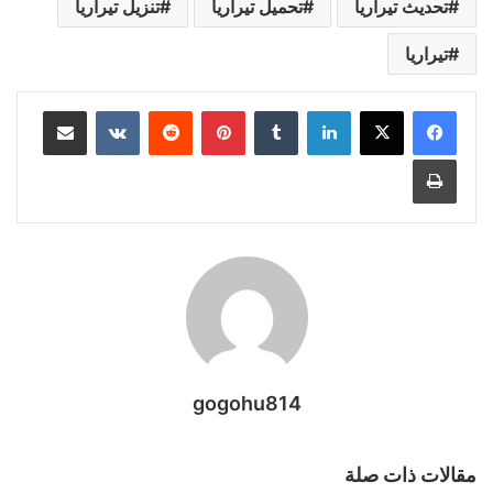
تحديث تيراريا
تحميل تيراريا
تنزيل تيراريا
تيراريا
لينكدإن
بينتيريست
مشاركة عبر البريد
طباعة
gogohu814
مقالات ذات صلة