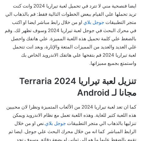
ايضا فنصحية مني لا تترد في تحميل لعبة تيراريا 2024 وانت كنت
تريد تحملها علي القيام ببعض الخطوات التالية فقط: قم بالذهاب الي
متجر التطبيقات
جوجل بلاي
او من خلال رابط مباشر ايضا او اكتب
في محرك البحث في جوجل لعبة تيراريا 2024 وسوف تظهر لك. وقم
بالضغط علي كلمة تحميل هذه اللعبة المميزة. علي هاتفك واحصل
غلي العديد والعديد من المميزات المتعة والإثارة، وبعد انت تتحمل
لعبة تيراريا 2024 قم بتفحها علي هاتفك الاندرويد الخاص بك
واستمتع بجميع مميزاتها.
تنزيل لعبة تيراريا Terraria 2024
مجانا لـ Android
كما ان تعد لعبة تيراريا 2024 من الألعاب المتميزة ونظرا لان محبيين
هذه اللعبة كثير للغاية. وهذه اللعبة تعمل مع نظام الاندرويد ويمكن
تنزليها بالذهاب الي متجر التطبيقات
جوجل بلاي.
نص او من خلال
الرابط المباشر كما انه من خلال محرك البحث علي جوجل. ايضا ثم
تقوم بالضغط عليها ما هو إلي ثواني او بضعة دقائق وسوف تجد