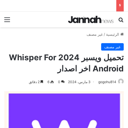
بحث عن
الق
الرئيسية
/
غير مصنف
غير مصنف
تحميل ويسبر 2024 Whisper For
Android اخر اصدار
gogohu814
3 مارس، 2024
0
6
2 دقائق