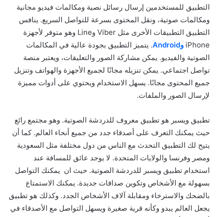
التطبيق للمستخدمين إرسال رسائل نصية ومكالمات فيديو مجانية
ومكالمات صوتية، ونقل المحتوى بسرعة للتواصل السريع. ينافس
التطبيق التطبيقات الأخرى مثل Viber وLine وهو متوفر لأجهزة
iPhone
وAndroid
. يتميز التطبيق بجودة عالية في المكالمات
الصوتية والفيديو. يمكن مشاركة الصور والتعليقات، ويعتبر منصة
تواصل اجتماعي. يمكن تنزيله مجانًا لجميع الأجهزة والهواتف وتنزيل
جميع المحتوى مجانًا. يسهل الاستخدام ويحتوي على أدوات مميزة
لإرسال الصور والملفات.
تطبيق ويسبر هو تطبيق معروف للدردشة الصوتية. وهو مجتمع رائع
حيث يمكنك التعرف على أصدقاء جدد من جميع أنحاء العالم. كما أن
يتيح لك التطبيق التحدث مع الناس من دول مختلفة مثل السعودية
ومصر وفرنسا والولايات المتحدة. لا يوجد عائق للمسافة عند
استخدام تطبيق ويسبر للدردشة الصوتية. حيث ان يمكنك التواصل
بسهولة مع الأشخاص وتكوين صداقات جديدة. يمكنك الاستمتاع
بالضحك والاسترخاء ومقابلة آلاف الأشخاص الجدد. وكذلك هو تطبيق
يجعل العالم يبدو وكأنه قرية صغيرة ويسهل التواصل مع الأصدقاء في