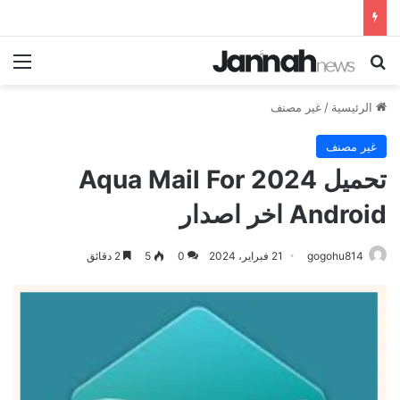
بحث عن
الق
الرئيسية
/
غير مصنف
غير مصنف
تحميل 2024 Aqua Mail For
Android اخر اصدار
gogohu814
21 فبراير، 2024
0
5
2 دقائق