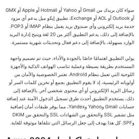
سواء كان بريدك من Gmail أو Yahoo أو Hotmail أو Apple أو GMX
أو Outlook أو AOL أو Exchange، تطبيق إيكو ميل يدعم أي مزود
خدمة بريد إلكتروني وأي صندوق بريد يعمل بنظام IMAP أو POP3.
بالإضافة إلى ذلك، يدعم التطبيق أكثر من 20 لغة ويتيح إدارة البريد
الوارد بسهولة، بالإضافة إلى دعم فعال وتحديثات شهرية مستمرة.
يولي التطبيق اهتمامًا خاصًا بالجودة والأداء، حيث تم تصميم واجهة
المستخدم بطريقة بسيطة وعملية تناسب الهواتف الذكية والأجهزة
اللوحية التي تعمل بنظام Android. تعتبر الخصوصية والأمان من
أولوياته الرئيسية، إذ لا يقوم التطبيق بجمع أو تخزين كلمات السر أو
رسائل البريد الإلكتروني أو أي محتوى شخصي آخر. بالإضافة إلى
ذلك، يستخدم التطبيق أحدث طرق تسجيل الدخول الآمنة عند إضافة
حسابات Gmail وYahoo وYandex، مما يوفر طبقات أمان إضافية
مثل تشفير SSL والتحقق من الشهادات SSL والتحقق من DKIM
وSPF. كل هذا يهدف إلى جعل الرسائل التي تتلقاها موثوقة للغاية.