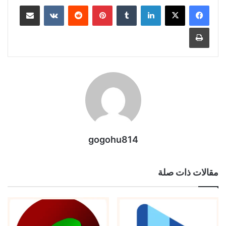
لينكدإن
بينتيريست
مشاركة عبر البريد
طباعة
gogohu814
مقالات ذات صلة