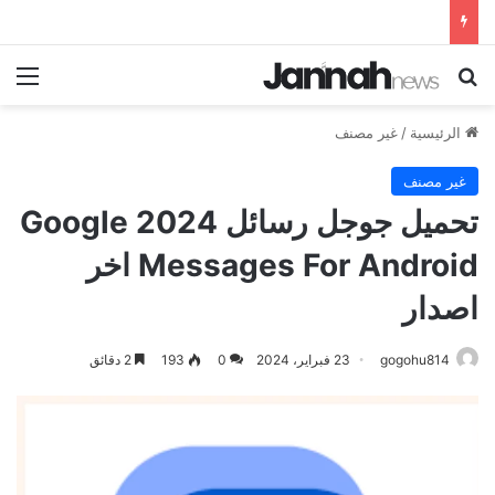
بحث عن
الق
الرئيسية
/
غير مصنف
غير مصنف
تحميل جوجل رسائل 2024 Google
Messages For Android اخر
اصدار
gogohu814
23 فبراير، 2024
0
193
2 دقائق